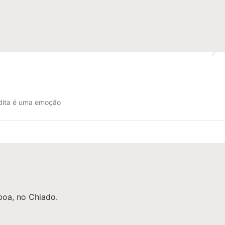
a tudo sobre nós e a nossa relação com a Palavra
 dita é uma emoção
sboa, no Chiado.