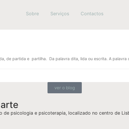
Sobre
Serviços
Contactos
 celebra a saúde mental e todas as suas facetas. Saib
de partida e partilha. Da palavra dita, lida ou escrita. A palavra
ver o blog
uarte
io de psicologia e psicoterapia, localizado no centro de Li