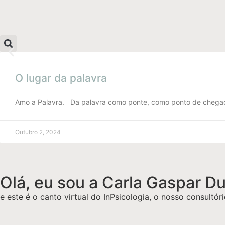
Bem-vindos
O InPsicologia é um espaço seguro que
O lugar da palavra
AQUI
Amo a Palavra. Da palavra como ponte, como ponto de chegada, 
Outubro 2, 2024
Olá, eu sou a Carla Gaspar D
e este é o canto virtual do InPsicologia, o nosso consultór